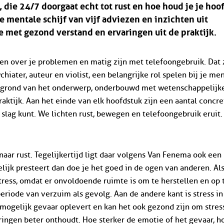
die 24/7 doorgaat echt tot rust en hoe houd je je hoo
e mentale schijf van vijf adviezen en inzichten uit
 met gezond verstand en ervaringen uit de praktijk.
ten over je problemen en matig zijn met telefoongebruik. Dat 
hiater, auteur en violist, een belangrijke rol spelen bij je me
htergrond van het onderwerp, onderbouwd met wetenschappelijk
aktijk. Aan het einde van elk hoofdstuk zijn een aantal concre
e slag kunt. We lichten rust, bewegen en telefoongebruik eruit.
aar rust. Tegelijkertijd ligt daar volgens Van Fenema ook een
lijk presteert dan doe je het goed in de ogen van anderen. Als
stress, omdat er onvoldoende ruimte is om te herstellen en op 
periode van verzuim als gevolg. Aan de andere kant is stress in
e mogelijk gevaar oplevert en kan het ook gezond zijn om stres
ringen beter onthoudt. Hoe sterker de emotie of het gevaar, h