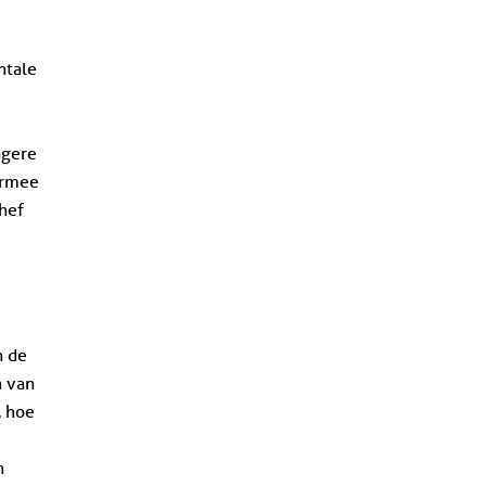
ntale
ngere
ermee
hef
n de
n van
, hoe
n