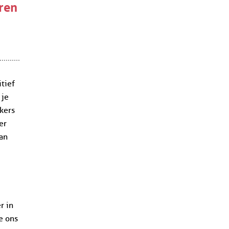
eren
itief
 je
kers
er
aan
r in
e ons