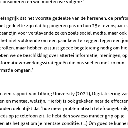
e consumeren en wie moeten we volgen?’
belangrijk dat het voorste gedeelte van de hersenen, de prefro
het gedeelte zijn dat bij jongeren pas op hun 25e levensjaar is
baar zijn voor verslavende zaken zoals social media, maar ook
s het niet voldoende om een paar keer te zeggen tegen een jo
 scrollen, maar hebben zij juist goede begeleiding nodig om hi
ben we de beschikking over allerlei informatie, meningen, op
formatieverwerkingsstrategieën die ons snel en met zo min
ormatie omgaan.’
 een rapport van Tilburg University (2021), Digitalisering va
n en mentaal welzijn. Hierbij is ook gekeken naar de effecte
 onderzoek blijkt dat ‘hoe meer problematisch telefoongebruik
eds op je telefoon zit. Je hebt dan sowieso minder grip op je
en als het gaat om je mentale conditie. (…) Om goed te kunne