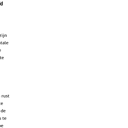
fd
zijn
ntale
e
te
 rust
te
 de
s te
oe