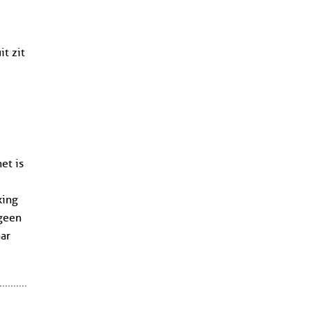
it zit
et is
king
 geen
ar